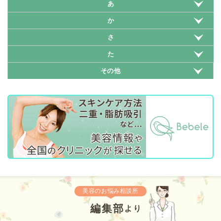
あ
か
さ
た
その他
美容のお悩み相談所
編集部
より