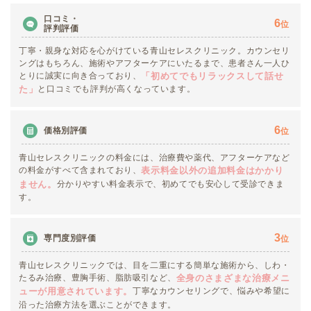
口コミ・
6
位
評判評価
丁寧・親身な対応を心がけている青山セレスクリニック。カウンセリ
ングはもちろん、施術やアフターケアにいたるまで、患者さん一人ひ
とりに誠実に向き合っており、
「初めてでもリラックスして話せ
と口コミでも評判が高くなっています。
た」
6
価格別評価
位
青山セレスクリニックの料金には、治療費や薬代、アフターケアなど
の料金がすべて含まれており、
表示料金以外の追加料金はかかり
分かりやすい料金表示で、初めてでも安心して受診できま
ません。
す。
3
専門度別評価
位
青山セレスクリニックでは、目を二重にする簡単な施術から、しわ・
たるみ治療、豊胸手術、脂肪吸引など、
全身のさまざまな治療メニ
丁寧なカウンセリングで、悩みや希望に
ューが用意されています。
沿った治療方法を選ぶことができます。