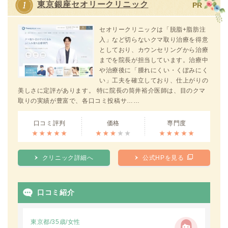
東京銀座セオリークリニック
PR
セオリークリニックは「脱脂+脂肪注
入」など切らないクマ取り治療を得意
としており、カウンセリングから治療
までを院長が担当しています。治療中
や治療後に「腫れにくい・くぼみにく
い」工夫を確立しており、仕上がりの
美しさに定評があります。 特に院長の筒井裕介医師は、目のクマ
取りの実績が豊富で、各口コミ投稿サ……
口コミ評判
価格
専門度
クリニック詳細へ
公式HPを見る
口コミ紹介
東京都/35歳/女性