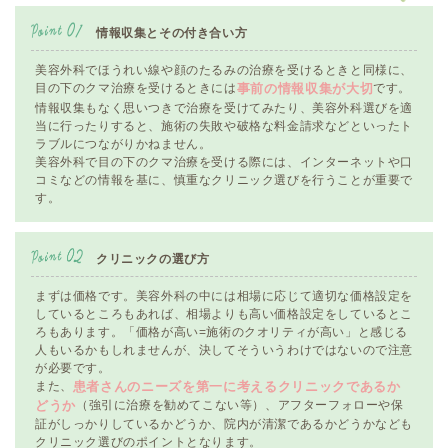
情報収集とその付き合い方
美容外科でほうれい線や顔のたるみの治療を受けるときと同様に、
目の下のクマ治療を受けるときには
です。
事前の情報収集が大切
情報収集もなく思いつきで治療を受けてみたり、美容外科選びを適
当に行ったりすると、施術の失敗や破格な料金請求などといったト
ラブルにつながりかねません。
美容外科で目の下のクマ治療を受ける際には、インターネットや口
コミなどの情報を基に、慎重なクリニック選びを行うことが重要で
す。
クリニックの選び方
まずは価格です。美容外科の中には相場に応じて適切な価格設定を
しているところもあれば、相場よりも高い価格設定をしているとこ
ろもあります。「価格が高い=施術のクオリティが高い」と感じる
人もいるかもしれませんが、決してそういうわけではないので注意
が必要です。
また、
患者さんのニーズを第一に考えるクリニックであるか
（強引に治療を勧めてこない等）、アフターフォローや保
どうか
証がしっかりしているかどうか、院内が清潔であるかどうかなども
クリニック選びのポイントとなります。