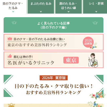
目の下のクマ・
まぶたのたるみ
顔のたるみ・
シミ・肝班
たるみ
ほうれい線
よく見られている記事
（目の下のクマ編）
目のクマ・目の下のたるみ治療に強い
頼むは神の手!