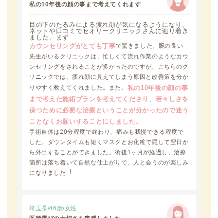
私の10年後の顔の事まで考えてくれます
目の下のたるみによる疲れ顔が気になるようになり、
ネットや口コミでセオリークリニックさんに辿り着き
ました。まず
で驚きました。腕の良い
カウンセリングがとても丁寧
先生がいるクリニックは、忙しくて流れ作業のようなカウ
ンセリングをされることが多かったのですが、こちらのク
リニックでは、疲れ顔に見えてしまう原因と改善策を分か
りやすく教えてくれました。また、
私の10年後の顔の事
まで考えた施術プランを考えてくださり、若々しさを
保つために必要な治療ということが分かったので迷う
ことなくお願いすることにしました。
手術自体は20分程度で終わり、痛みも我慢できる程度で
した。ダウンタイムも短くマスクとお化粧で隠して翌日か
ら外出することができました。術後1ヶ月が経過し、治療
箇所は落ち着いて自然な仕上がりで、⼈と会うのが楽しみ
になりました︕
埼玉県/46歳/女性