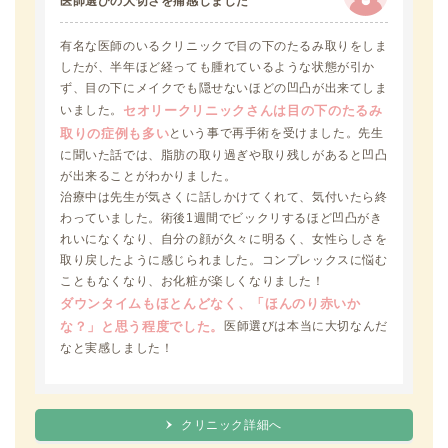
医師選びの大切さを痛感しました
有名な医師のいるクリニックで目の下のたるみ取りをしま
したが、半年ほど経っても腫れているような状態が引か
ず、目の下にメイクでも隠せないほどの凹凸が出来てしま
いました。
セオリークリニックさんは目の下のたるみ
という事で再手術を受けました。先生
取りの症例も多い
に聞いた話では、脂肪の取り過ぎや取り残しがあると凹凸
が出来ることがわかりました。
治療中は先生が気さくに話しかけてくれて、気付いたら終
わっていました。術後1週間でビックリするほど凹凸がき
れいになくなり、自分の顔が久々に明るく、女性らしさを
取り戻したように感じられました。コンプレックスに悩む
こともなくなり、お化粧が楽しくなりました！
ダウンタイムもほとんどなく、「ほんのり赤いか
医師選びは本当に大切なんだ
な？」と思う程度でした。
なと実感しました！
クリニック詳細へ