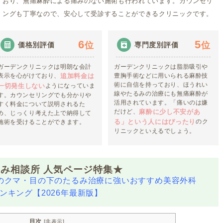
おり、無痛麻酔による痛みのない施術も行われています。カウンセリ
ングも丁寧なので、安心して受診することができるクリニックです。
6
5
位
位
価格別評価
専門度別評価
ガーデンクリニックは明朗な会計
ガーデンクリニックは脂肪吸引や
表示を心がけており、
豊胸手術などに用いられる麻酔技
追加料金は
術に自信を持っており、ほうれい
ようになっていま
一切発生しない
線やたるみの治療にも無痛麻酔が
す。カウンセリングでも分かりや
活用されています。「痛いのは嫌
すく料金について説明されるた
だけど、
麻酔に少し不安があ
め、じっくり考えた上で納得して
のク
る」という人にはぴったり
施術を受けることができます。
リニックといえるでしょう。
み相談所 人気ページ特集★
のクマ・目の下のたるみ治療に強いおすすめ美容外科
ンキング【2026年最新版】
目次
[
非表示
]