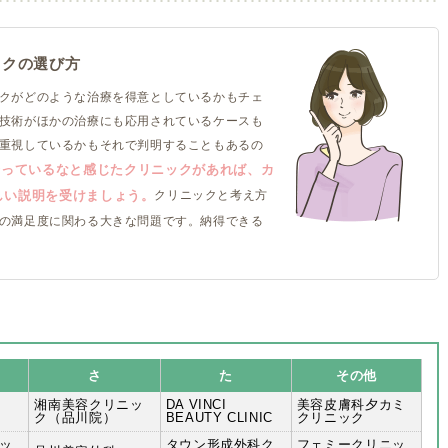
ックの選び方
クがどのような治療を得意としているかもチェ
技術がほかの治療にも応用されているケースも
重視しているかもそれで判明することもあるの
合っているなと感じたクリニックがあれば、カ
しい説明を受けましょう。
クリニックと考え方
の満足度に関わる大きな問題です。納得できる
さ
た
その他
湘南美容クリニッ
DA VINCI
美容皮膚科夕カミ
ク（品川院）
BEAUTY CLINIC
クリニック
ッ
タウン形成外科ク
フェミークリニッ