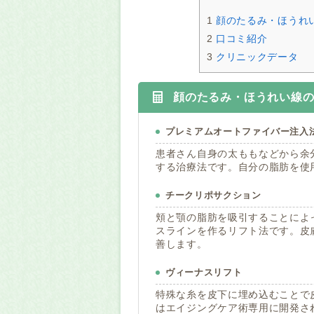
1
顔のたるみ・ほうれ
2
口コミ紹介
3
クリニックデータ
顔のたるみ・ほうれい線
プレミアムオートファイバー注入
患者さん自身の太ももなどから余
する治療法です。自分の脂肪を使
チークリポサクション
頬と顎の脂肪を吸引することによ
スラインを作るリフト法です。皮
善します。
ヴィーナスリフト
特殊な糸を皮下に埋め込むことで
はエイジングケア術専用に開発さ