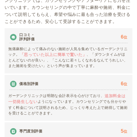
ンクリニックでは、カウンセリングやアフターケアにも力を注
いでいます。カウンセリングの中で丁寧に麻酔や施術、料金に
ついて説明してもらえ、希望や悩みに最も合った治療を受ける
ことができるため、安心して受診することができます。
口コミ・
6
位
評判評価
無痛麻酔によって痛みのない施術が人気を集めているガーデンクリニ
ック。
、「ダウンタイムがほ
「思っていた以上に簡単で驚いた」
とんどないのが良い」、「こんなに若々しくなれるなんてうれしい、
また施術を受けたい」という声が集まっています。
6
価格別評価
位
ガーデンクリニックは明朗な会計表示を心がけており、
追加料金は
ようになっています。カウンセリングでも分かりや
一切発生しない
すく料金について説明されるため、じっくり考えた上で納得して施術
を受けることができます。
5
専門度別評価
位