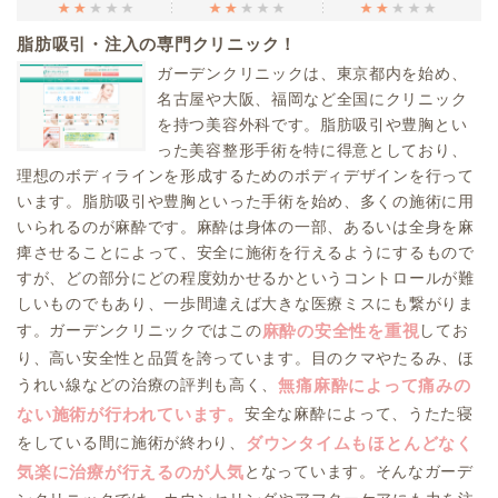
脂肪吸引・注入の専門クリニック！
ガーデンクリニックは、東京都内を始め、
名古屋や大阪、福岡など全国にクリニック
を持つ美容外科です。脂肪吸引や豊胸とい
った美容整形手術を特に得意としており、
理想のボディラインを形成するためのボディデザインを行って
います。脂肪吸引や豊胸といった手術を始め、多くの施術に用
いられるのが麻酔です。麻酔は身体の一部、あるいは全身を麻
痺させることによって、安全に施術を行えるようにするもので
すが、どの部分にどの程度効かせるかというコントロールが難
しいものでもあり、一歩間違えば大きな医療ミスにも繋がりま
す。ガーデンクリニックではこの
してお
麻酔の安全性を重視
り、高い安全性と品質を誇っています。目のクマやたるみ、ほ
うれい線などの治療の評判も高く、
無痛麻酔によって痛みの
安全な麻酔によって、うたた寝
ない施術が行われています。
をしている間に施術が終わり、
ダウンタイムもほとんどなく
となっています。そんなガーデ
気楽に治療が行えるのが人気