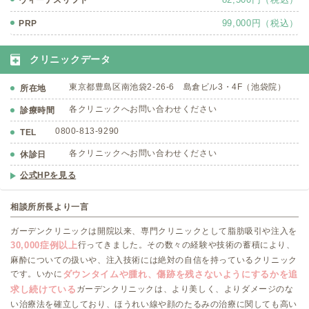
ヴィーナスリフト
99,000円（税込）
PRP
クリニックデータ
東京都豊島区南池袋2-26-6 島倉ビル3・4F（池袋院）
所在地
各クリニックへお問い合わせください
診療時間
0800-813-9290
TEL
各クリニックへお問い合わせください
休診日
公式HPを見る
相談所所長より一言
ガーデンクリニックは開院以来、専門クリニックとして脂肪吸引や注入を
30,000症例以上
行ってきました。その数々の経験や技術の蓄積により、
麻酔についての扱いや、注入技術には絶対の自信を持っているクリニック
ダウンタイムや腫れ、傷跡を残さないようにするかを追
です。いかに
求し続けている
ガーデンクリニックは、より美しく、よりダメージのな
い治療法を確立しており、ほうれい線や顔のたるみの治療に関しても高い