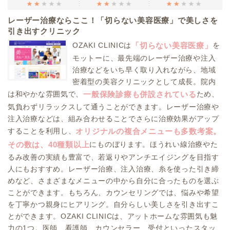
レーザー治療ならここ！「切らない美容医療」で美しさを
引き出すクリニック
OZAKI CLINICは
を
「切らない美容医療」
モットーに、最先端のレーザー治療や注入
治療などをいち早く取り入れながら、地域
密着型の美容クリニックとして成長。院内
は和やかな雰囲気で、
ため、
一般保険診療も併設されている
気負わずリラックスして通うことができます。レーザー治療や
注入治療などは、組み合わせることでさらに治療効果がアップ
することを利用し、
オリジナルの複合メニューも多数考案。
にものぼります。ほうれい線治療やた
その数は、40種類以上
るみ改善の実績も豊富で、若返りやアンチエイジングを目指す
人にもおすすめ。レーザー治療、注入治療、糸を使った引き締
めなど、さまざまなメニューの中から自分に合ったものを選ぶ
ことができます。もちろん、カウンセリングでは、悩みや希望
を丁寧かつ親身にヒアリング。自分らしい美しさを引き出すこ
とができます。OZAKI CLINICは、アットホームな雰囲気も魅
力の1つ。医師、看護師、カウンセラー、受付といったスタッ