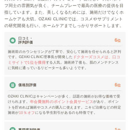
フ同士の雰囲気が良く、チームプレーで最高の医療の提供を目
指しています。また、美しくなるためには、施術だけでなくホ
ームケアも大切。OZAKI CLINICでは、コスメやサプリメント
の研究開発も行い、ホームケアまでしっかりサポートします。
口コミ・
6
位
評判評価
施術前のカウンセリングが丁寧で、安心して施術を任せられると評判
です。OZAKI CLINIC理事長が開発した
ドクターズコスメは、口コ
する人気。施術終了後も、肌のメンテナンス
ミサイトで1位を獲得
に気軽に通っているリピーターも多いようです。
6
価格別評価
位
OZAKI CLINICはキャンペーンが多く、話題の施術がお得な価格で受
けられます。
があり、ポイン
年会費無料のポイント会員サービス
トを貯めれば施術やコスメの購入に使えます。ニキビ治療などの特定
施術が
になる学生割引があるのも特徴です。
10％オフ
1