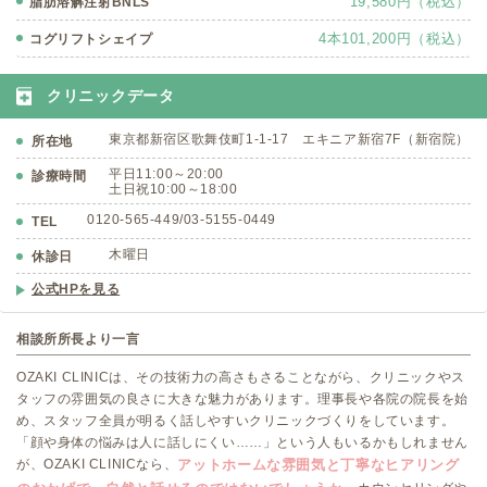
19,580円（税込）
脂肪溶解注射BNLS
4本101,200円（税込）
コグリフトシェイプ
クリニックデータ
東京都新宿区歌舞伎町1-1-17 エキニア新宿7F（新宿院）
所在地
平日11:00～20:00
診療時間
土日祝10:00～18:00
0120-565-449/03-5155-0449
TEL
木曜日
休診日
公式HPを見る
相談所所長より一言
OZAKI CLINICは、その技術力の高さもさることながら、クリニックやス
タッフの雰囲気の良さに大きな魅力があります。理事長や各院の院長を始
め、スタッフ全員が明るく話しやすいクリニックづくりをしています。
「顔や身体の悩みは人に話しにくい……」という人もいるかもしれません
アットホームな雰囲気と丁寧なヒアリング
が、OZAKI CLINICなら、